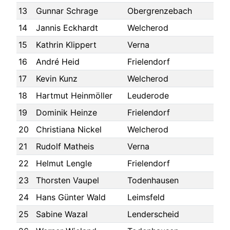
13
Gunnar Schrage
Obergrenzebach
14
Jannis Eckhardt
Welcherod
15
Kathrin Klippert
Verna
16
André Heid
Frielendorf
17
Kevin Kunz
Welcherod
18
Hartmut Heinmöller
Leuderode
19
Dominik Heinze
Frielendorf
20
Christiana Nickel
Welcherod
21
Rudolf Matheis
Verna
22
Helmut Lengle
Frielendorf
23
Thorsten Vaupel
Todenhausen
24
Hans Günter Wald
Leimsfeld
25
Sabine Wazal
Lenderscheid