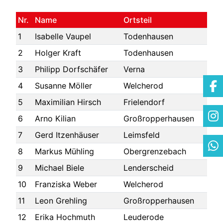
Nr.
Name
Ortsteil
1
Isabelle Vaupel
Todenhausen
2
Holger Kraft
Todenhausen
3
Philipp Dorfschäfer
Verna
4
Susanne Möller
Welcherod
5
Maximilian Hirsch
Frielendorf
6
Arno Kilian
Großropperhausen
7
Gerd Itzenhäuser
Leimsfeld
8
Markus Mühling
Obergrenzebach
9
Michael Biele
Lenderscheid
10
Franziska Weber
Welcherod
11
Leon Grehling
Großropperhausen
12
Erika Hochmuth
Leuderode