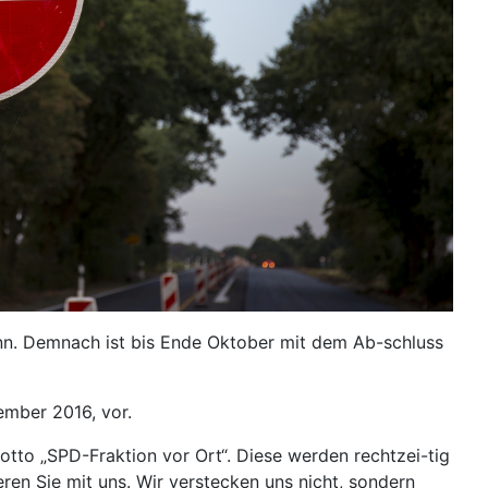
kann. Demnach ist bis Ende Oktober mit dem Ab-schluss
ember 2016, vor.
otto „SPD-Fraktion vor Ort“. Diese werden rechtzei-tig
ren Sie mit uns. Wir verstecken uns nicht, sondern